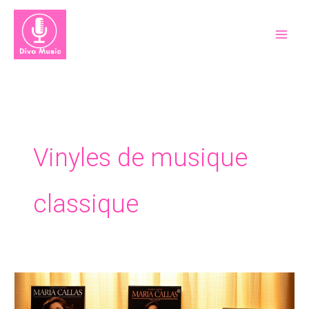
Aller
au
contenu
Vinyles de musique
classique
Maria
Callas