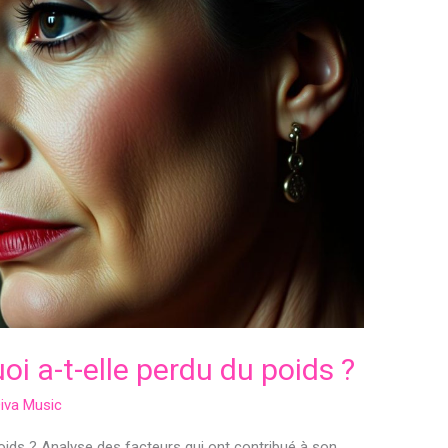
oi a-t-elle perdu du poids ?
iva Music
poids ? Analyse des facteurs qui ont contribué à son